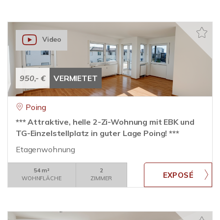
Video
950,- €
VERMIETET
Poing
*** Attraktive, helle 2-Zi-Wohnung mit EBK und
TG-Einzelstellplatz in guter Lage Poing! ***
Etagenwohnung
54 m²
2
WOHNFLÄCHE
ZIMMER