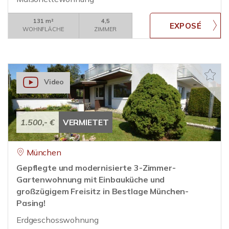
131 m²
4,5
WOHNFLÄCHE
ZIMMER
Video
1.500,- €
VERMIETET
München
Gepflegte und modernisierte 3-Zimmer-
Gartenwohnung mit Einbauküche und
großzügigem Freisitz in Bestlage München-
Pasing!
Erdgeschosswohnung