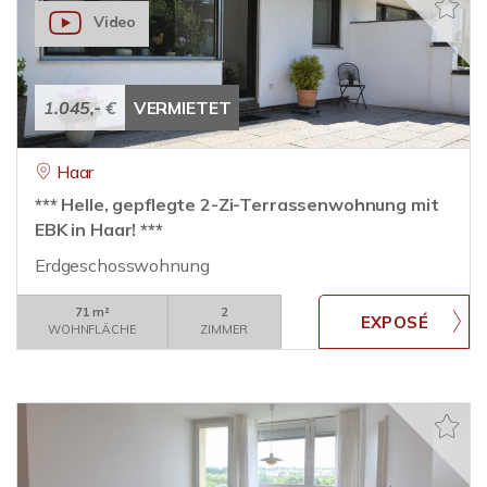
Video
1.045,- €
VERMIETET
Haar
*** Helle, gepflegte 2-Zi-Terrassenwohnung mit
EBK in Haar! ***
Erdgeschosswohnung
71 m²
2
WOHNFLÄCHE
ZIMMER