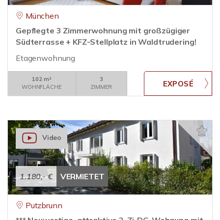
München
Gepflegte 3 Zimmerwohnung mit großzügiger
Südterrasse + KFZ-Stellplatz in Waldtrudering!
Etagenwohnung
102 m²
3
WOHNFLÄCHE
ZIMMER
Video
1.180,- €
VERMIETET
Putzbrunn