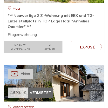
Haar
*** Neuwertige 2 Zi-Wohnung mit EBK und TG-
Einzelstellplatz in TOP Lage Haar "Annelies
Quartier" ***
Etagenwohnung
57,11 m²
2
WOHNFLÄCHE
ZIMMER
Video
1.590,- €
VERMIETET
Vaterstetten