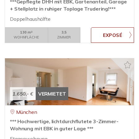
***Gepflegte DHH mit EBK, Gartenanteil, Garage
+ Stellplatz in ruhiger Toplage Trudering!***
Doppelhaushälfte
130 m²
3,5
WOHNFLÄCHE
ZIMMER
1.650,- €
VERMIETET
München
*** Hochwertige, lichtdurchflutete 3-Zimmer-
Wohnung mit EBK in guter Lage ***
Etagenwohnung