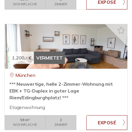
WOHNFLÄCHE
ZIMMER
1.200,- €
VERMIETET
München
*** Neuwertige, helle 2-Zimmer-Wohnung mit
EBK + TG-Duplex in guter Lage
Riem/Edingburghplatz! ***
Etagenwohnung
59 m²
2
WOHNFLÄCHE
ZIMMER