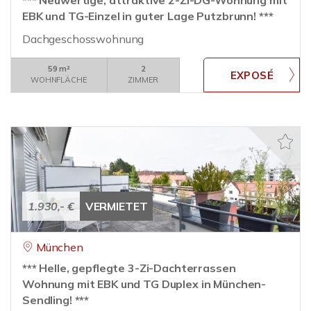
*** Neuwertige, attraktive 2-Zi-DG-Wohnung mit
EBK und TG-Einzel in guter Lage Putzbrunn! ***
Dachgeschosswohnung
59 m²
2
WOHNFLÄCHE
ZIMMER
1.930,- €
VERMIETET
München
*** Helle, gepflegte 3-Zi-Dachterrassen
Wohnung mit EBK und TG Duplex in München-
Sendling! ***