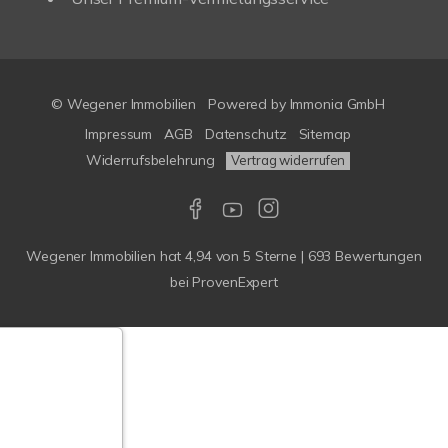
© Wegener Immobilien
Powered by
Immonia GmbH
Impressum
AGB
Datenschutz
Sitemap
Widerrufsbelehrung
Vertrag widerrufen
Wegener Immobilien
hat
4,94
von
5
Sterne
|
693
Bewertungen
bei ProvenExpert
Google-
ertungen
Echtheit
n Bewertungen