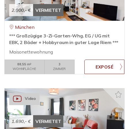
2.000,- €
VERMIETET
München
*** Großzügige 3-Zi-Garten-Whg. EG / UG mit
EBK, 2 Bäder + Hobbyraum in guter Lage Riem ***
Maisonettewohnung
88,55 m²
3
WOHNFLÄCHE
ZIMMER
Video
1.690,- €
VERMIETET