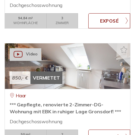
Dachgeschosswohnung
94,84 m²
3
WOHNFLÄCHE
ZIMMER
Video
850,- €
VERMIETET
Haar
*** Gepflegte, renovierte 2-Zimmer-DG-
Wohnung mit EBK in ruhiger Lage Gronsdorf! ***
Dachgeschosswohnung
50 m²
2