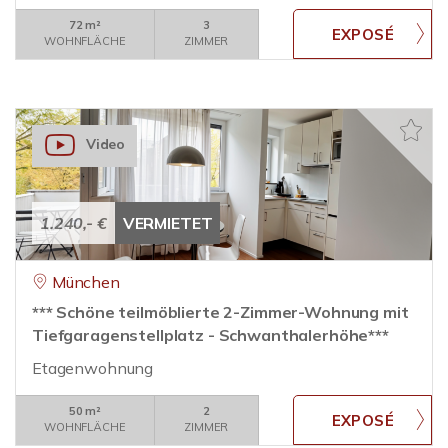
72 m²
3
WOHNFLÄCHE
ZIMMER
Video
1.240,- €
VERMIETET
München
*** Schöne teilmöblierte 2-Zimmer-Wohnung mit
Tiefgaragenstellplatz - Schwanthalerhöhe***
Etagenwohnung
50 m²
2
WOHNFLÄCHE
ZIMMER