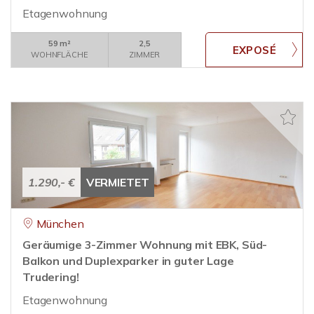
Etagenwohnung
59 m²
2,5
WOHNFLÄCHE
ZIMMER
1.290,- €
VERMIETET
München
Geräumige 3-Zimmer Wohnung mit EBK, Süd-
Balkon und Duplexparker in guter Lage
Trudering!
Etagenwohnung