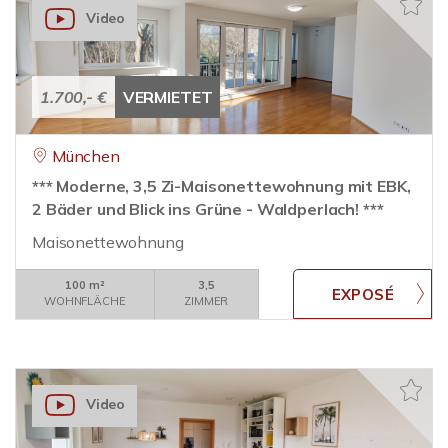
Video
1.700,- €
VERMIETET
München
*** Moderne, 3,5 Zi-Maisonettewohnung mit EBK,
2 Bäder und Blick ins Grüne - Waldperlach! ***
Maisonettewohnung
100 m²
3,5
WOHNFLÄCHE
ZIMMER
Video