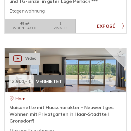
und TG-Einzel in guter Lage Perlach ***
Etagenwohnung
48 m²
2
WOHNFLÄCHE
ZIMMER
Video
2.900,- €
VERMIETET
Haar
Maisonette mit Hauscharakter - Neuwertiges
Wohnen mit Privatgarten in Haar-Stadtteil
Gronsdorf!
Maisonettewohnung