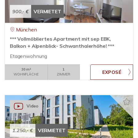
900,- €
VERMIETET
München
*** Vollmöbliertes Apartment mit sep EBK,
Balkon + Alpenblick- Schwanthalerhöhe! ***
Etagenwohnung
30 m²
1
WOHNFLÄCHE
ZIMMER
Video
1.250,- €
VERMIETET