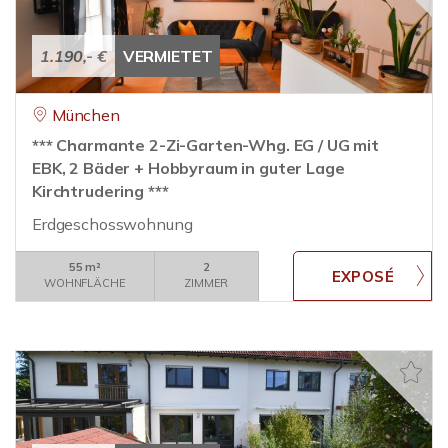
1.190,- €
VERMIETET
München
*** Charmante 2-Zi-Garten-Whg. EG / UG mit
EBK, 2 Bäder + Hobbyraum in guter Lage
Kirchtrudering ***
Erdgeschosswohnung
55 m²
2
WOHNFLÄCHE
ZIMMER