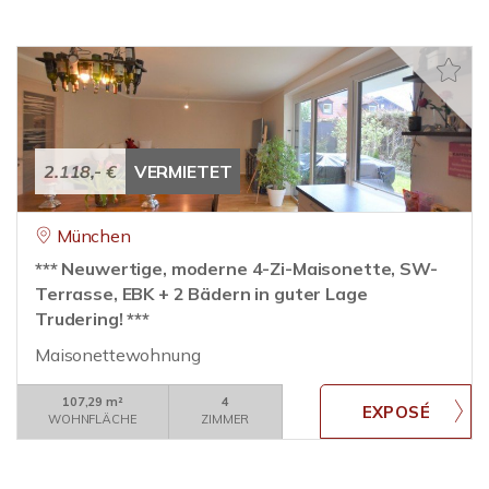
2.118,- €
VERMIETET
München
*** Neuwertige, moderne 4-Zi-Maisonette, SW-
Terrasse, EBK + 2 Bädern in guter Lage
Trudering! ***
Maisonettewohnung
107,29 m²
4
WOHNFLÄCHE
ZIMMER