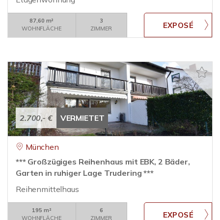
87,60 m²
3
WOHNFLÄCHE
ZIMMER
2.700,- €
VERMIETET
München
*** Großzügiges Reihenhaus mit EBK, 2 Bäder,
Garten in ruhiger Lage Trudering ***
Reihenmittelhaus
195 m²
6
WOHNFLÄCHE
ZIMMER