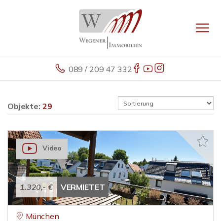
089 / 209 47 332
Objekte:
29
Video
1.320,- €
VERMIETET
München