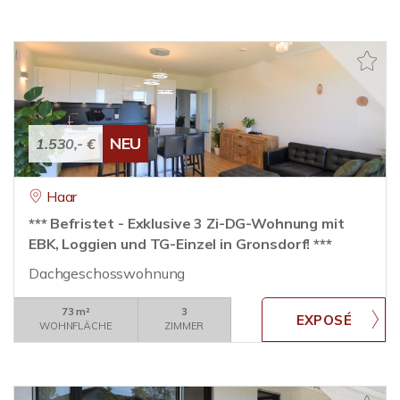
NEU
1.530,- €
Haar
*** Befristet - Exklusive 3 Zi-DG-Wohnung mit
EBK, Loggien und TG-Einzel in Gronsdorf! ***
Dachgeschosswohnung
73 m²
3
WOHNFLÄCHE
ZIMMER