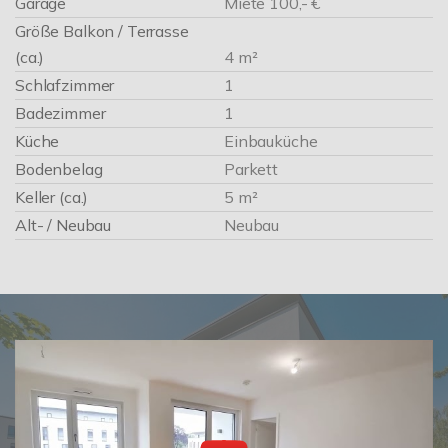
Garage
Miete 100,- €
Größe Balkon / Terrasse
(ca.)
4 m²
Schlafzimmer
1
Badezimmer
1
Küche
Einbauküche
Bodenbelag
Parkett
Keller (ca.)
5 m²
Alt- / Neubau
Neubau