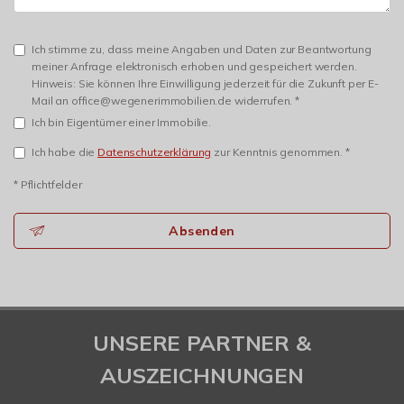
Ich stimme zu, dass meine Angaben und Daten zur Beantwortung
meiner Anfrage elektronisch erhoben und gespeichert werden.
Hinweis: Sie können Ihre Einwilligung jederzeit für die Zukunft per E-
Mail an office@wegenerimmobilien.de widerrufen. *
Ich bin Eigentümer einer Immobilie.
Ich habe die
Datenschutzerklärung
zur Kenntnis genommen. *
* Pflichtfelder
Absenden
UNSERE PARTNER &
AUSZEICHNUNGEN