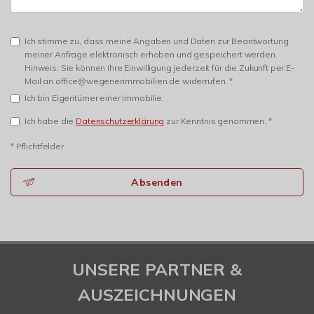
Ich stimme zu, dass meine Angaben und Daten zur Beantwortung
meiner Anfrage elektronisch erhoben und gespeichert werden.
Hinweis: Sie können Ihre Einwilligung jederzeit für die Zukunft per E-
Mail an office@wegenerimmobilien.de widerrufen. *
Ich bin Eigentümer einer Immobilie.
Ich habe die
Datenschutzerklärung
zur Kenntnis genommen. *
* Pflichtfelder
Absenden
UNSERE PARTNER &
AUSZEICHNUNGEN