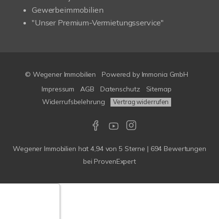
Gewerbeimmobilien
"Unser Premium-Vermietungsservice"
© Wegener Immobilien
Powered by
Immonia GmbH
Impressum
AGB
Datenschutz
Sitemap
Widerrufsbelehrung
Vertrag widerrufen
Wegener Immobilien
hat
4,94
von
5
Sterne
|
694
Bewertungen
bei ProvenExpert
Google-
ertungen
Echtheit