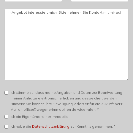
Ich stimme zu, dass meine Angaben und Daten zur Beantwortung
meiner Anfrage elektronisch erhoben und gespeichert werden.
Hinweis: Sie können Ihre Einwilligung jederzeit für die Zukunft per E-
Mail an office@wegenerimmobilien.de widerrufen. *
Ich bin Eigentümer einer Immobilie.
Ich habe die
Datenschutzerklärung
zur Kenntnis genommen. *