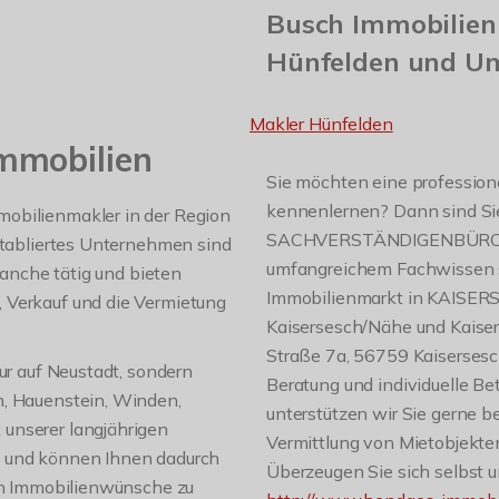
Busch Immobilien 
Hünfelden und U
Makler Hünfelden
mmobilien
Sie möchten eine profession
kennenlernen? Dann sind 
obilienmakler in der Region
SACHVERSTÄNDIGENBÜRO gena
 etabliertes Unternehmen sind
umfangreichem Fachwissen s
ranche tätig und bieten
Immobilienmarkt in KAISERS
 Verkauf und die Vermietung
Kaisersesch/Nähe und Kaiser
Straße 7a, 56759 Kaisersesc
ur auf Neustadt, sondern
Beratung und individuelle Be
n, Hauenstein, Winden,
unterstützen wir Sie gerne be
unserer langjährigen
Vermittlung von Mietobjekte
s und können Ihnen dadurch
Überzeugen Sie sich selbst 
len Immobilienwünsche zu