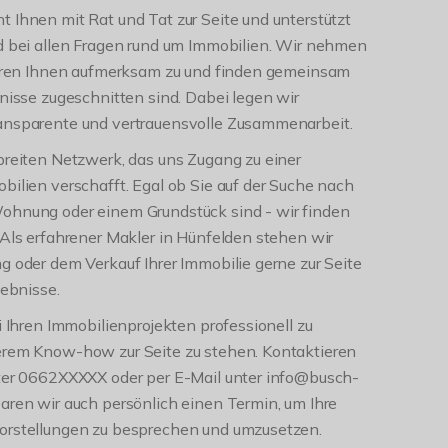
 Ihnen mit Rat und Tat zur Seite und unterstützt
nd bei allen Fragen rund um Immobilien. Wir nehmen
 hören Ihnen aufmerksam zu und finden gemeinsam
fnisse zugeschnitten sind. Dabei legen wir
ansparente und vertrauensvolle Zusammenarbeit.
breiten Netzwerk, das uns Zugang zu einer
bilien verschafft. Egal ob Sie auf der Suche nach
ohnung oder einem Grundstück sind - wir finden
 Als erfahrener Makler in Hünfelden stehen wir
g oder dem Verkauf Ihrer Immobilie gerne zur Seite
gebnisse.
i Ihren Immobilienprojekten professionell zu
erem Know-how zur Seite zu stehen. Kontaktieren
nter 0662XXXXX oder per E-Mail unter info@busch-
aren wir auch persönlich einen Termin, um Ihre
orstellungen zu besprechen und umzusetzen.