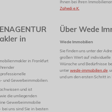
Ihnen bei Ihren Immobilienan
Zahedi e.K.
LIENAGENTUR
Über Wede Imm
kler in
Wede Immobilien
Sie finden uns unter der Adr
großen Wert auf individuelle
mobilienmakler in Frankfurt
Wünsche und Bedürfnisse bes
ührender
unter
wede-immobilien.de
, 
 professionelle
und um den ersten Schritt in
n- und Gewerbeimmobilien.
achwissen und ist
sowie die umliegenden
 eine Gewerbeimmobilie
 bei uns sind Sie in besten