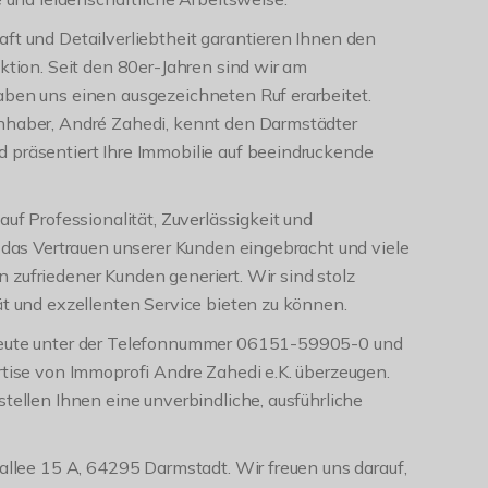
ft und Detailverliebtheit garantieren Ihnen den
aktion. Seit den 80er-Jahren sind wir am
aben uns einen ausgezeichneten Ruf erarbeitet.
nhaber, André Zahedi, kennt den Darmstädter
 präsentiert Ihre Immobilie auf beeindruckende
auf Professionalität, Zuverlässigkeit und
s das Vertrauen unserer Kunden eingebracht und viele
zufriedener Kunden generiert. Wir sind stolz
ät und exzellenten Service bieten zu können.
heute unter der Telefonnummer 06151-59905-0 und
rtise von Immoprofi Andre Zahedi e.K. überzeugen.
stellen Ihnen eine unverbindliche, ausführliche
fallee 15 A, 64295 Darmstadt. Wir freuen uns darauf,