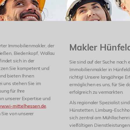
Makler Hünfel
ter Immobilienmakler, der
Gießen, Biedenkopf, Wallau
indet sich in der
Sie sind auf der Suche nach
ützen Sie kompetent und
Immobilienmakler in Hünfeld
und bieten Ihnen
richtig! Unsere langjährige 
ei uns stehen Sie im
ermöglichen es uns, für Sie d
ung für Ihre
erfolgreich zu vermarkten.
n unserer Expertise und
Als regionaler Spezialist si
ww.wi-mittelhessen.de
.
Hünstetten, Limburg-Eschhof
n Sie von unserer
sich zentral am Mühllachenr
vielfältigen Dienstleistunge