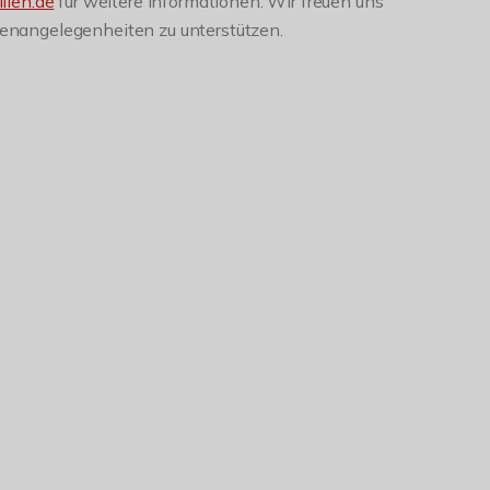
lien.de
für weitere Informationen. Wir freuen uns
lienangelegenheiten zu unterstützen.