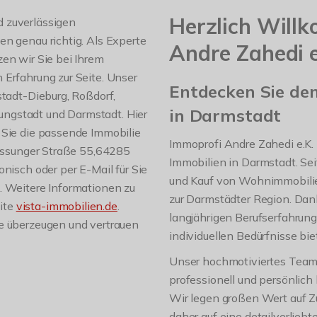
Herzlich Will
 zuverlässigen
en genau richtig. Als Experte
Andre Zahedi e
en wir Sie bei Ihrem
 Erfahrung zur Seite. Unser
Entdecken Sie den
stadt-Dieburg, Roßdorf,
in Darmstadt
ngstadt und Darmstadt. Hier
 Sie die passende Immobilie
Immoprofi Andre Zahedi e.K. i
Bessunger Straße 55,64285
Immobilien in Darmstadt. Seit
nisch oder per E-Mail für Sie
und Kauf von Wohnimmobilie
. Weitere Informationen zu
zur Darmstädter Region. Da
ite
vista-immobilien.de
.
langjährigen Berufserfahrun
ce überzeugen und vertrauen
individuellen Bedürfnisse bie
Unser hochmotiviertes Team s
professionell und persönlich
Wir legen großen Wert auf Z
daher auf eine detailverliebt