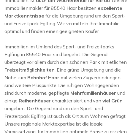
Immobilien ist
auch am Wochenende für Sie da
. Unsere
Immobilienmakler für 85540 Haar besitzen
exzellente
Marktkenntnisse
für die Umgebung rund um den Sport-
und Freizeitpark Eglfing. Wir vermitteln Ihre Immobilie
optimal und finden einen geeigneten Käufer.
Immobilien im Umland des Sport- und Freizeitparks
Eglfing in 85540 Haar sind begehrt. Die Gegend
überzeugt vor allem durch den schönen
Park
mit etlichen
Freizeitmöglichkeiten
. Eine grüne Umgebung und die
Nähe zum
Bahnhof Haar
mit vielen Zugverbindungen
sind weitere Pluspunkte. Die ruhigen Wohngegenden
sind durch moderne, gepflegte
Mehrfamilienhäuser
und
einige
Reihenhäuser
charakterisiert und von
viel Grün
umgeben. Die Gegend rund um den Sport- und
Freizeitpark Eglfing ist auch als Ort zum Wohnen gefragt.
Unsere regionale Marktexpertise ist die ideale
Voraussetzung, für Immobilien optimale Preise zu erzielen.