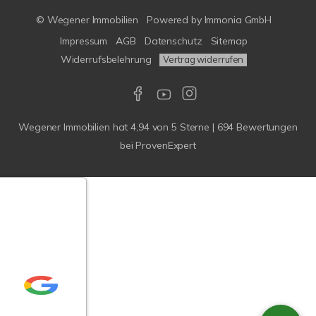
© Wegener Immobilien
Powered by
Immonia GmbH
Impressum
AGB
Datenschutz
Sitemap
Widerrufsbelehrung
Vertrag widerrufen
Wegener Immobilien
hat
4,94
von
5
Sterne
|
694
Bewertungen
bei ProvenExpert
Google-
ertungen
Echtheit
n Bewertungen