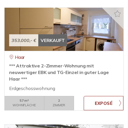
353.000,- €
VERKAUFT
Haar
*** Attraktive 2-Zimmer-Wohnung mit
neuwertiger EBK und TG-Einzel in guter Lage
Haar ***
Erdgeschosswohnung
57 m²
2
WOHNFLÄCHE
ZIMMER