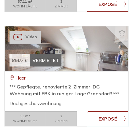
57,11 m²
2
WOHNFLÄCHE
ZIMMER
Video
850,- €
VERMIETET
Haar
*** Gepflegte, renovierte 2-Zimmer-DG-
Wohnung mit EBK in ruhiger Lage Gronsdorf! ***
Dachgeschosswohnung
50 m²
2
WOHNFLÄCHE
ZIMMER