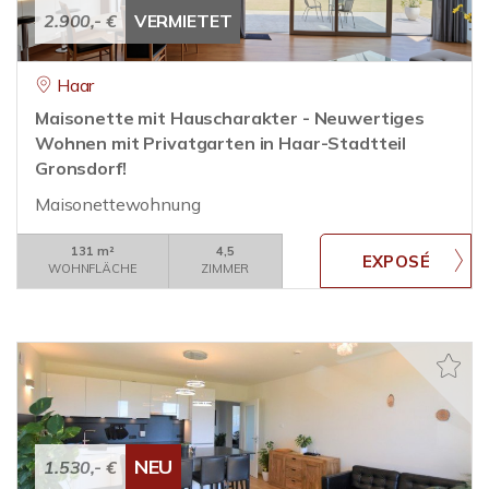
2.900,- €
VERMIETET
Haar
Maisonette mit Hauscharakter - Neuwertiges
Wohnen mit Privatgarten in Haar-Stadtteil
Gronsdorf!
Maisonettewohnung
131 m²
4,5
WOHNFLÄCHE
ZIMMER
NEU
1.530,- €