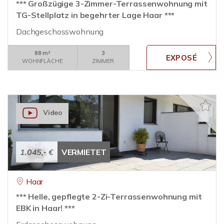
*** Großzügige 3-Zimmer-Terrassenwohnung mit
TG-Stellplatz in begehrter Lage Haar ***
Dachgeschosswohnung
88 m²
3
WOHNFLÄCHE
ZIMMER
Video
1.045,- €
VERMIETET
Haar
*** Helle, gepflegte 2-Zi-Terrassenwohnung mit
EBK in Haar! ***