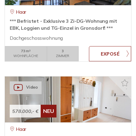
Haar
*** Befristet - Exklusive 3 Zi-DG-Wohnung mit
EBK, Loggien und TG-Einzel in Gronsdorf! ***
Dachgeschosswohnung
73 m²
3
WOHNFLÄCHE
ZIMMER
Video
NEU
578.000,- €
Haar