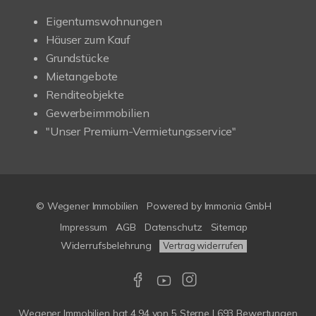
Eigentumswohnungen
Häuser zum Kauf
Grundstücke
Mietangebote
Renditeobjekte
Gewerbeimmobilien
"Unser Premium-Vermietungsservice"
© Wegener Immobilien
Powered by
Immonia GmbH
Impressum
AGB
Datenschutz
Sitemap
Widerrufsbelehrung
Vertrag widerrufen
Wegener Immobilien
hat
4,94
von
5
Sterne
|
693
Bewertungen