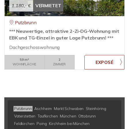
1.180,- €
VERMIETET
Putzbrunn
*** Neuwertige, attraktive 2-Zi-DG-Wohnung mit
EBK und TG-Einzel in guter Lage Putzbrunn! ***
Dachgeschosswohnung
59 m²
2
WOHNFLÄCHE
ZIMMER
Putzbrunn
Aschheim
Markt Schwaben
Steinhöring
Vaterstetten
Taufkirchen
München
Ottobrunn
Feldkirchen
Poing
Kirchheim bei München