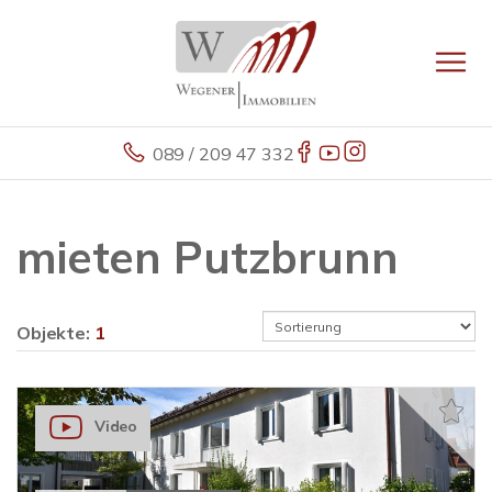
089 / 209 47 332
mieten Putzbrunn
Objekte:
1
Video