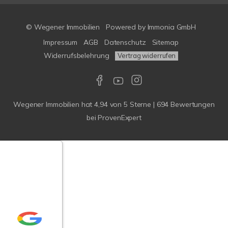
© Wegener Immobilien
Powered by
Immonia GmbH
Impressum
AGB
Datenschutz
Sitemap
Widerrufsbelehrung
Vertrag widerrufen
Wegener Immobilien
hat
4,94
von
5
Sterne
|
694
Bewertungen
bei ProvenExpert
Google-
ertungen
Echtheit
n Bewertungen