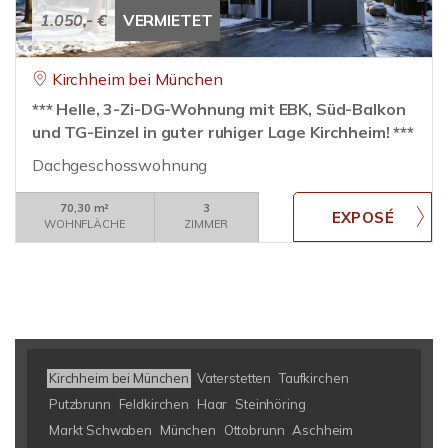
1.050,- €
VERMIETET
Kirchheim bei München
*** Helle, 3-Zi-DG-Wohnung mit EBK, Süd-Balkon
und TG-Einzel in guter ruhiger Lage Kirchheim! ***
Dachgeschosswohnung
70,30 m²
3
WOHNFLÄCHE
ZIMMER
Kirchheim bei München
Vaterstetten
Taufkirchen
Putzbrunn
Feldkirchen
Haar
Steinhöring
Markt Schwaben
München
Ottobrunn
Aschheim