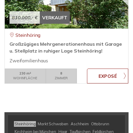
810.000,- €
VERKAUFT
Steinhöring
Großzügiges Mehrgenerationenhaus mit Garage
u. Stellplatz in ruhiger Lage Steinhöring!
Zweifamilienhaus
230 m²
8
WOHNFLÄCHE
ZIMMER
Steinhöring
Markt Schwaben
Aschheim
Ottobrunn
Kirchheim bei München
Haar
Taufkirchen
Feldkirchen